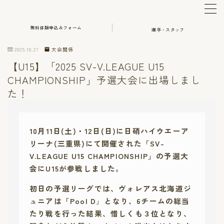
無料体験申込みフォーム
選手・スタッフ
MENU
2025.10.27
大会関係
【U15】「2025 SV-V.LEAGUE U15
体験・アカデミー申込み
CHAMPIONSHIP」予選大会に出場しまし
た！
選手・スタッフ
HOME
10月11日(土)・12日(日)に日硝ハイウエーア
リーナ(三重県)にて開催された「SV-
V.LEAGUE U15 CHAMPIONSHIP」の予選大
会にU15が参戦しました。
初日の予選リーグでは、ヴォレアス北海道ジ
ュニアは「Pool D
」
となり、6チームの総当
たり戦を行った結果、惜しくも３位となり、