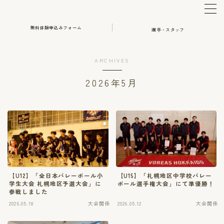
無料体験申込みフォーム
選手・スタッフ
MENU
ARCHIVES
体験・アカデミー申込み
2026年5月
選手・スタッフ
HOME
【U12】「全日本バレーボール小
【U15】「札幌地区中学校バレー
学生大会 札幌地区予選大会」に
ボール選手権大会」にて準優勝！
参戦しました
2026.05.18
大会関係
2026.05.12
大会関係