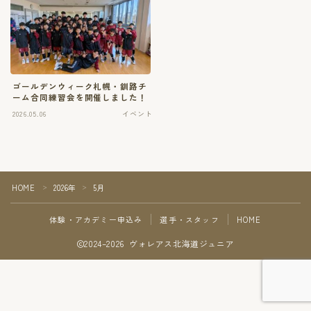
ゴールデンウィーク札幌・釧路チ
ーム合同練習会を開催しました！
2026.05.06
イベント
HOME
2026年
5月
＞
＞
体験・アカデミー申込み
選手・スタッフ
HOME
2024–2026 ヴォレアス北海道ジュニア