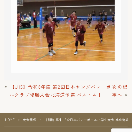
«
【U15】令和8年度 第2回日本ヤングバレーボ
次の記
ールクラブ優勝大会北海道予選 ベスト４！
事へ
»
HOME
大会関係
【釧路U12】「全日本バレーボール小学生大会 北北海道
＞
＞