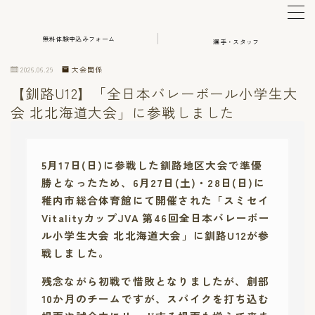
無料体験申込みフォーム
選手・スタッフ
MENU
2026.06.29
大会関係
【釧路U12】「全日本バレーボール小学生大
体験・アカデミー申込み
会 北北海道大会」に参戦しました
選手・スタッフ
5月17日(日)に参戦した釧路地区大会で準優
HOME
勝となったため、6月27日(土)・28日(日)に
稚内市総合体育館にて開催された「スミセイ
VitalityカップJVA 第46回全日本バレーボー
ル小学生大会 北北海道大会」に釧路U12が参
戦しました。
残念ながら初戦で惜敗となりましたが、創部
10か月のチームですが、スパイクを打ち込む