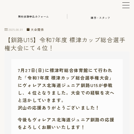
無料体験申込みフォーム
選手・スタッフ
MENU
2025.08.01
大会関係
【釧路U15】令和7年度 標津カップ総合選手
体験・アカデミー申込み
権大会にて４位！
選手・スタッフ
7月27日(日)に標津町総合体育館にて行われ
HOME
た「令和7年度 標津カップ総合選手権大会」
にヴォレアス北海道ジュニア釧路U15が参戦
し、４位となりました。
大会での経験を次へ
と活かしていきます。
沢山の応援ありがとうございました！
今後もヴォレアス北海道ジュニア釧路の応援
をよろしくお願いいたします！