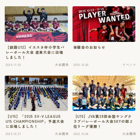
【釧路U12】イエスタ杯小学生バ
体験会のお知らせ
レーボール大会 道東大会に出場
しました！
2025.11.03
大会関係
2025.10.30
イベント
【U15】「2025 SV-V.LEAGUE
【U15】JVA第28回全国ヤングク
U15 CHAMPIONSHIP」予選大会
ラブバレーボール大会SKYの部２
に出場しました！
位リーグ優勝！
2025.10.27
大会関係
2025.10.08
大会関係