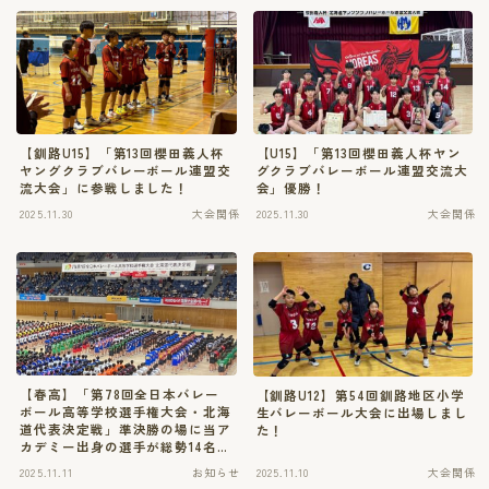
【釧路U15】「第13回櫻田義人杯
【U15】「第13回櫻田義人杯ヤン
ヤングクラブバレーボール連盟交
グクラブバレーボール連盟交流大
流大会」に参戦しました！
会」優勝！
2025.11.30
大会関係
2025.11.30
大会関係
【春高】「第78回全日本バレー
【釧路U12】第54回釧路地区小学
ボール高等学校選手権大会・北海
生バレーボール大会に出場しまし
道代表決定戦」準決勝の場に当ア
た！
カデミー出身の選手が総勢14名集
結！
2025.11.11
お知らせ
2025.11.10
大会関係