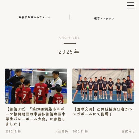
無料体験申込みフォーム
選手・スタッフ
MENU
ARCHIVES
体験・アカデミー申込み
2025年
選手・スタッフ
HOME
【釧路U12】「第28回釧路市スポ
【国際交流】辻井統括責任者がシ
ーツ振興財団理事長杯釧路地区小
ンガポールにて指導！
学生バレーボール大会」に参戦し
ました！
2025.12.30
大会関係
2025.11.30
お知らせ